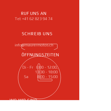
Attraktives Rahmenprogramm mit
Sonderschauen, Testfahrten, Street-
RUF UNS AN
Food, Action-Shows und Konzerten
Zentrale, gut erreichbare Lage auf
Tel:
+41 62 823 94 74
dem BERNEXPO-Gelände direkt an der
Autobahn
SCHREIB UNS
info@maurermotos.ch
ÖFFNUNGSZEITEN
Di - Fr 8:00 - 12:00,
13:30 - 18:00
Sa 8:00 - 15:00
WO WIR SIND
Gartenstrasse 21