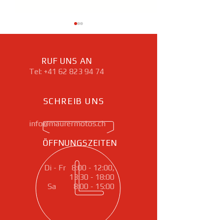
RUF UNS AN
Tel:
+41 62 823 94 74
SCHREIB UNS
AUF GEHT'S: DIE
YAMAHA TRACE
YAMAHA TÉNÉRÉ 700
WORLD RAID 2026
info@maurermotos.ch
ÖFFNUNGSZEITEN
Di - Fr 8:00 - 12:00,
13:30 - 18:00
Sa 8:00 - 15:00