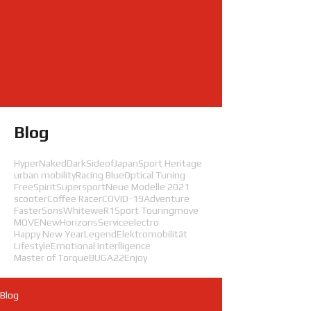
Blog
HyperNaked
DarkSideofJapan
Sport Heritage
urban mobility
Racing Blue
Optical Tuning
FreeSpirit
Supersport
Neue Modelle 2021
scooter
Coffee Racer
COVID-19
Adventure
FasterSons
White
weR1
Sport Touring
move
MOVE
NewHorizons
Service
electro
Happy New Year
Legend
Elektromobilität
Lifestyle
Emotional Interlligence
Master of Torque
BUGA22
Enjoy
Blog