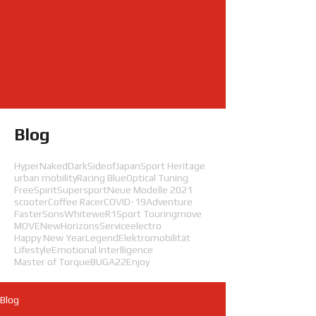
Blog
HyperNaked
DarkSideofJapan
Sport Heritage
urban mobility
Racing Blue
Optical Tuning
FreeSpirit
Supersport
Neue Modelle 2021
scooter
Coffee Racer
COVID-19
Adventure
FasterSons
White
weR1
Sport Touring
move
MOVE
NewHorizons
Service
electro
Happy New Year
Legend
Elektromobilität
Lifestyle
Emotional Interlligence
Master of Torque
BUGA22
Enjoy
Blog