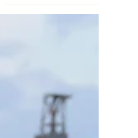
einiges geändert, unter anderem: Heck-Umbau
und Spezial, Blinker, Enduro Lenker, ...