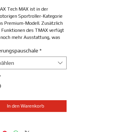
AX Tech MAX ist in der
torigen Sportroller-Kategorie
s Premium-Modell. Zusätzlich
n Funktionen des TMAX verfügt
 noch mehr Ausstattung, was
 idealen Wahl für alle macht, die
erungspauschale
*
em ultimativen Mehrzweck-
stungsmodell suchen. Der
ählen
he Roller mit dynamischen
Zwei-Augen-Scheinwerfern und
*
chlankeren Frontverkleidung
ein unvergleichliches
ebnis.
In den Warenkorb