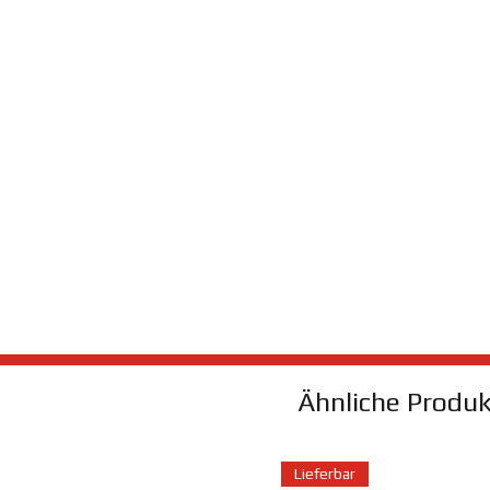
Key einfach in deiner Tasche und der
Ähnliche Produ
Lieferbar