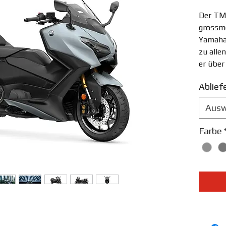
Der TM
grossmo
Yamaha
zu alle
er über
ihn zur
Ablief
nach d
Hochlei
Ausw
ikonisc
neuen 
Farbe
einer s
bietet 
Fahrerl