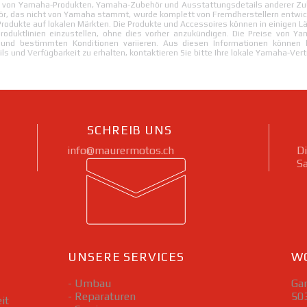
n von Yamaha-Produkten, Yamaha-Zubehör und Ausstattungsdetails anderer Zub
, das nicht von Yamaha stammt, wurde komplett von Fremdherstellern entwick
Produkte auf lokalen Märkten. Die Produkte und Accessoires können in einigen Län
roduktlinien einzustellen, ohne dies vorher anzukündigen. Die Preise von 
 und bestimmten Konditionen variieren. Aus diesen Informationen können 
s und Verfügbarkeit zu erhalten, kontaktieren Sie bitte Ihre lokale Yamaha-Vert
SCHREIB UNS
info@maurermotos.ch
Di
S
UNSERE SERVICES
WO
- Umbau
Gar
- Reparaturen
50
it