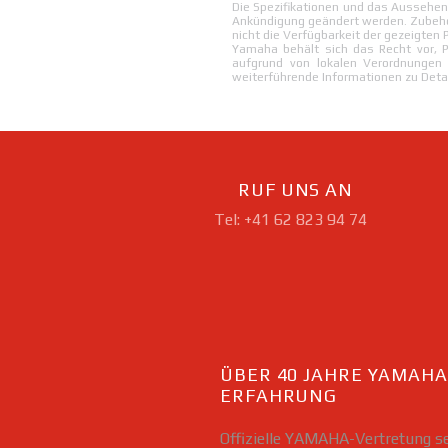
Die Spezifikationen und das Aussehe
Ankündigung geändert werden. Zubehör
nicht die Verfügbarkeit der gezeigten 
Yamaha behält sich das Recht vor, P
aufgrund von lokalen Verordnungen
weiterführende Informationen zu Detail
RUF UNS AN
Tel:
+41 62 823 94 74
ÜBER 40 JAHRE YAMAHA
ERFAHRUNG
Offizielle YAMAHA-Vertretung
se