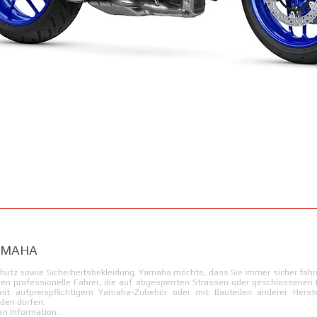
Schnellansicht
YAMAHA
hutz sowie Sicherheitsbekleidung. Yamaha möchte, dass Sie immer sicher fahre
en professionelle Fahrer, die auf abgesperrten Strassen oder geschlossenen
t aufpreispflichtigem Yamaha-Zubehör oder mit Bauteilen anderer Herste
den dürfen.
en Information.